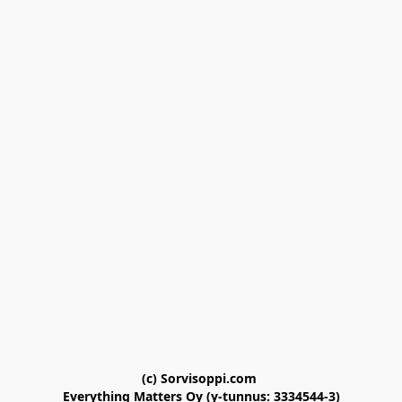
(c) Sorvisoppi.com 

Everything Matters Oy (y-tunnus: 3334544-3)
