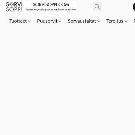
Tuotteet
Puusorvit
Sorvaustaltat
Teroitus