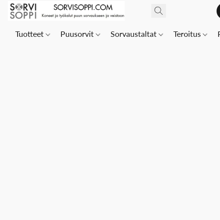
Tuotteet
Puusorvit
Sorvaustaltat
Teroitus