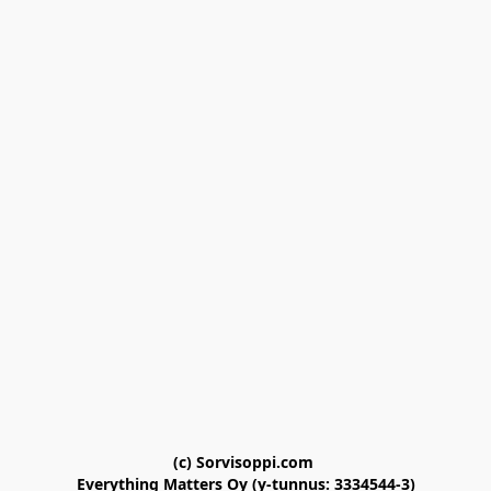
(c) Sorvisoppi.com 

Everything Matters Oy (y-tunnus: 3334544-3)
