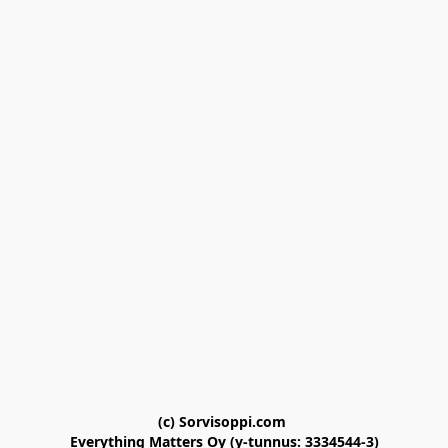
(c) Sorvisoppi.com 

Everything Matters Oy (y-tunnus: 3334544-3)
