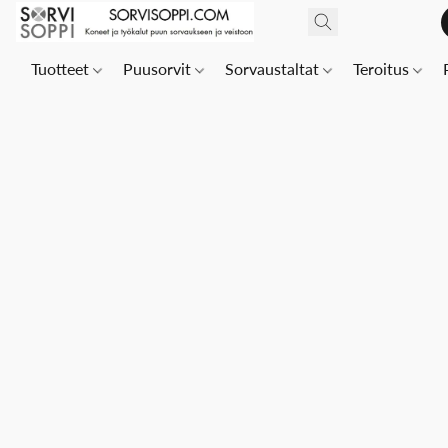
Tuotteet
Puusorvit
Sorvaustaltat
Teroitus