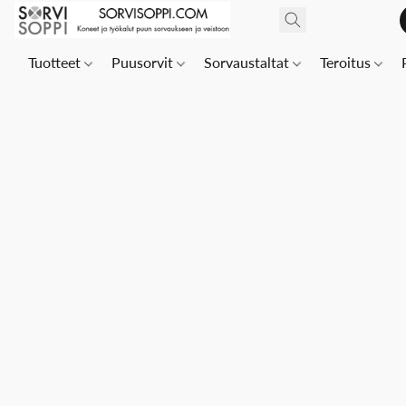
Tuotteet
Puusorvit
Sorvaustaltat
Teroitus