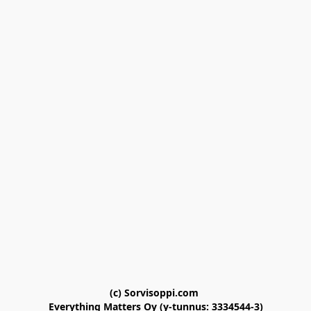
(c) Sorvisoppi.com 

Everything Matters Oy (y-tunnus: 3334544-3)
