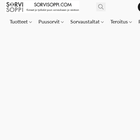
Tuotteet
Puusorvit
Sorvaustaltat
Teroitus