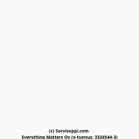
(c) Sorvisoppi.com 

Everything Matters Oy (y-tunnus: 3334544-3)
