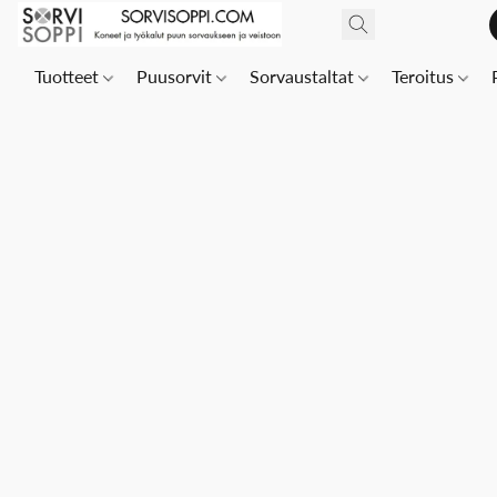
Tuotteet
Puusorvit
Sorvaustaltat
Teroitus