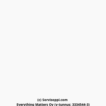
(c) Sorvisoppi.com 

Everything Matters Oy (y-tunnus: 3334544-3)
