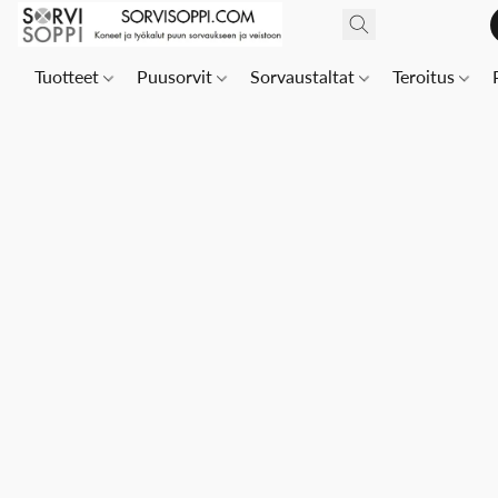
Tuotteet
Puusorvit
Sorvaustaltat
Teroitus