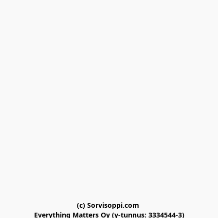
(c) Sorvisoppi.com 

Everything Matters Oy (y-tunnus: 3334544-3)
