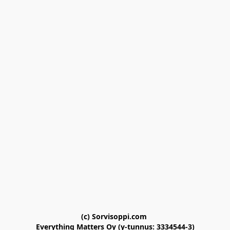
(c) Sorvisoppi.com 

Everything Matters Oy (y-tunnus: 3334544-3)
