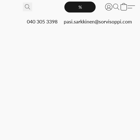
%
040 305 3398
pasi.sarkkinen@sorvisoppi.com