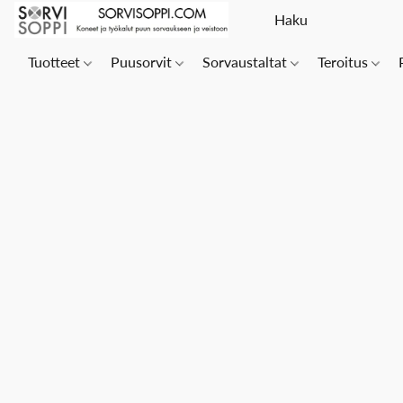
Tuotteet
Puusorvit
Sorvaustaltat
Teroitus