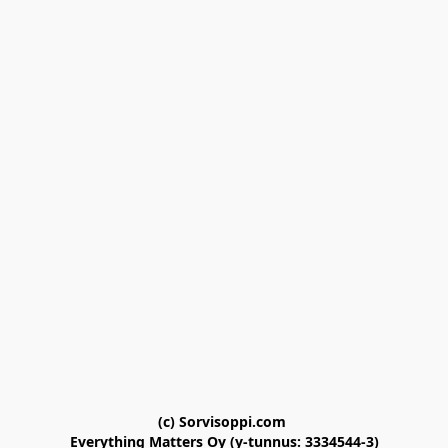
(c) Sorvisoppi.com 

Everything Matters Oy (y-tunnus: 3334544-3)
