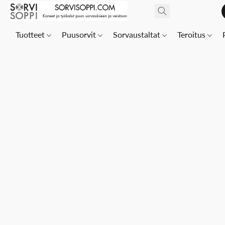
Tuotteet
Puusorvit
Sorvaustaltat
Teroitus