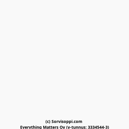
(c) Sorvisoppi.com 

Everything Matters Oy (y-tunnus: 3334544-3)
