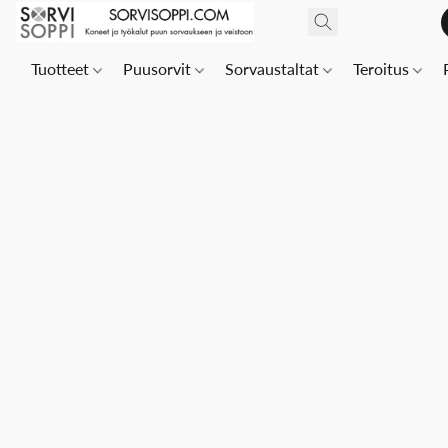
Tuotteet
Puusorvit
Sorvaustaltat
Teroitus