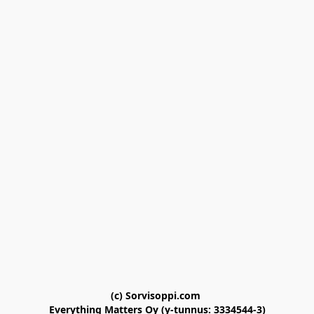
(c) Sorvisoppi.com 

Everything Matters Oy (y-tunnus: 3334544-3)
