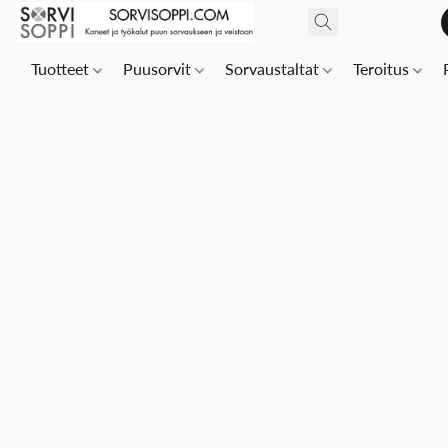
Tuotteet
Puusorvit
Sorvaustaltat
Teroitus