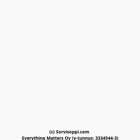
(c) Sorvisoppi.com 

Everything Matters Oy (y-tunnus: 3334544-3)
