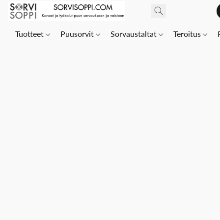
Tuotteet
Puusorvit
Sorvaustaltat
Teroitus