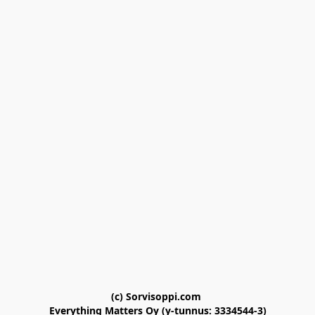
(c) Sorvisoppi.com 

Everything Matters Oy (y-tunnus: 3334544-3)
