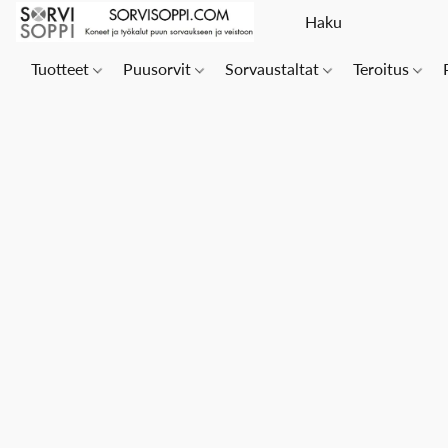
Tuotteet
Puusorvit
Sorvaustaltat
Teroitus