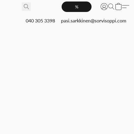
%
040 305 3398
pasi.sarkkinen@sorvisoppi.com