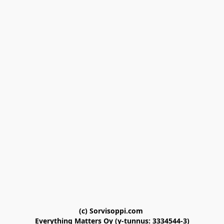
(c) Sorvisoppi.com 

Everything Matters Oy (y-tunnus: 3334544-3)
