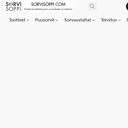
Tuotteet
Puusorvit
Sorvaustaltat
Teroitus