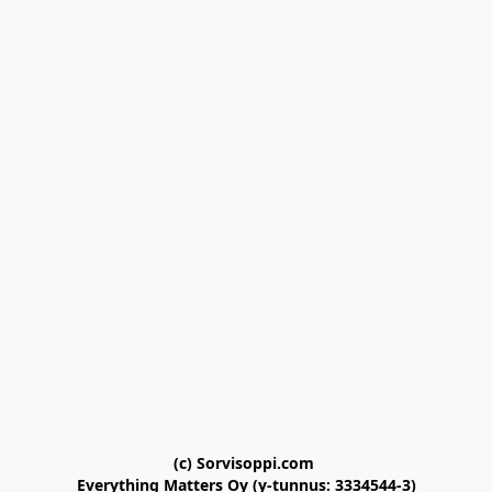
(c) Sorvisoppi.com 

Everything Matters Oy (y-tunnus: 3334544-3)
