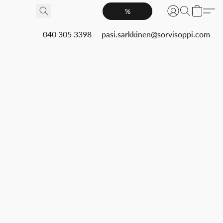
%
040 305 3398
pasi.sarkkinen@sorvisoppi.com