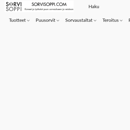
Tuotteet
Puusorvit
Sorvaustaltat
Teroitus