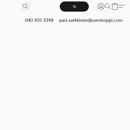
%
040 305 3398
pasi.sarkkinen@sorvisoppi.com