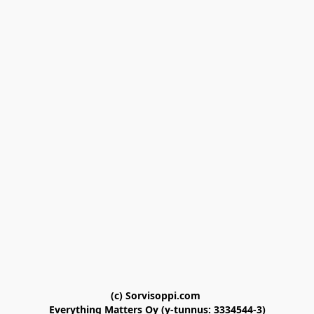
(c) Sorvisoppi.com 

Everything Matters Oy (y-tunnus: 3334544-3)
