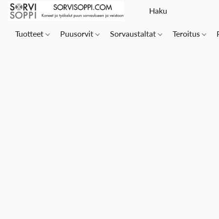
Tuotteet
Puusorvit
Sorvaustaltat
Teroitus