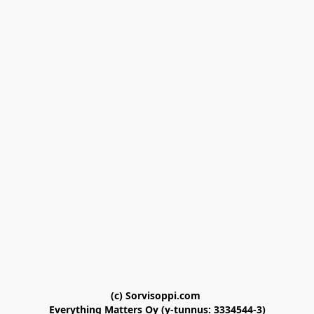
(c) Sorvisoppi.com 

Everything Matters Oy (y-tunnus: 3334544-3)
