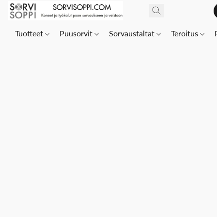
Tuotteet
Puusorvit
Sorvaustaltat
Teroitus