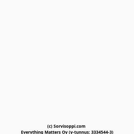
(c) Sorvisoppi.com 

Everything Matters Oy (y-tunnus: 3334544-3)
