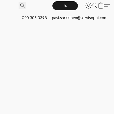
%
040 305 3398
pasi.sarkkinen@sorvisoppi.com