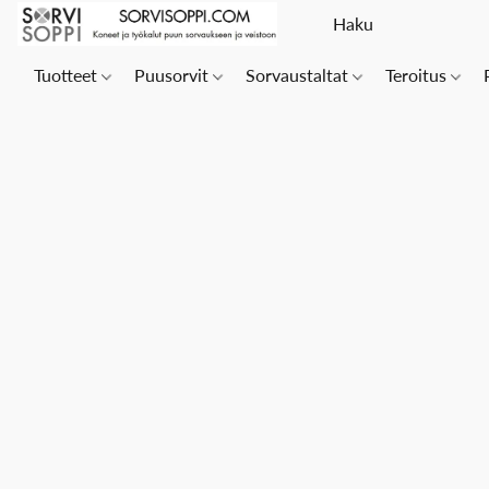
Tuotteet
Puusorvit
Sorvaustaltat
Teroitus